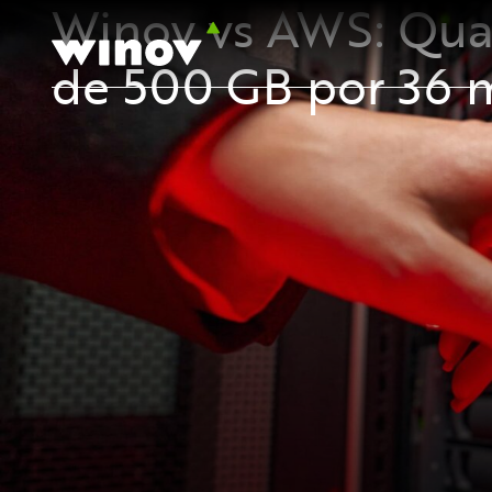
Winov vs AWS: Qua
de 500 GB por 36 