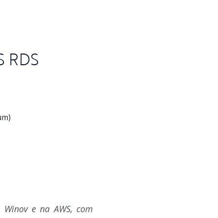
S RDS
um)
da Winov e na AWS, com