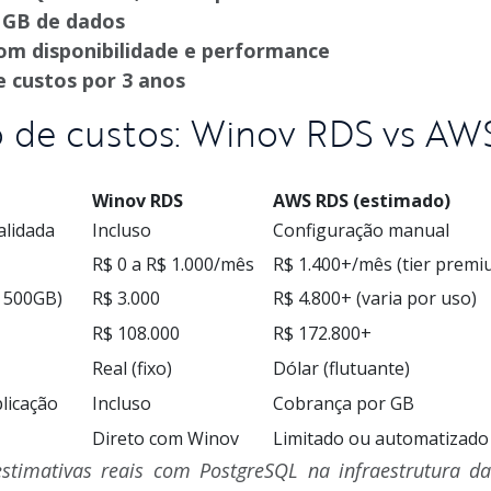
 GB de dados
om disponibilidade e performance
de custos por 3 anos
 de custos: Winov RDS vs AW
Winov RDS
AWS RDS (estimado)
alidada
Incluso
Configuração manual
R$ 0 a R$ 1.000/mês
R$ 1.400+/mês (tier premi
+ 500GB)
R$ 3.000
R$ 4.800+ (varia por uso)
R$ 108.000
R$ 172.800+
Real (fixo)
Dólar (flutuante)
licação
Incluso
Cobrança por GB
Direto com Winov
Limitado ou automatizado
stimativas reais com PostgreSQL na infraestrutura 