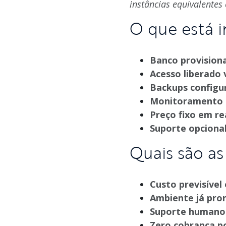
instâncias equivalente
O que está 
Banco provisiona
Acesso liberado 
Backups configu
Monitoramento e
Preço fixo em re
Suporte opcional
Quais são a
Custo previsível
Ambiente já pro
Suporte humano
Zero cobrança p