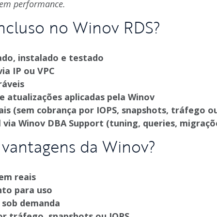
s em performance.
incluso no Winov RDS?
do, instalado e testado
via IP ou VPC
ráveis
 atualizações aplicadas pela Winov
ais (sem cobrança por IOPS, snapshots, tráfego ou
 via Winov DBA Support (tuning, queries, migraçõ
s vantagens da Winov?
 em reais
nto para uso
 sob demanda
or tráfego, snapshots ou IOPS