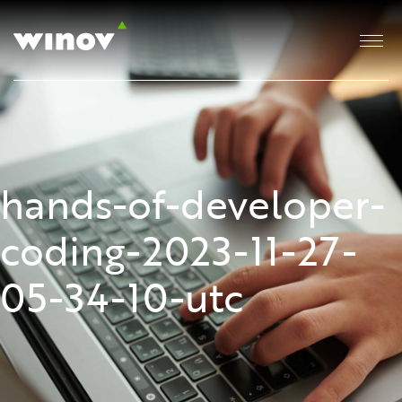
hands-of-developer-
coding-2023-11-27-
05-34-10-utc